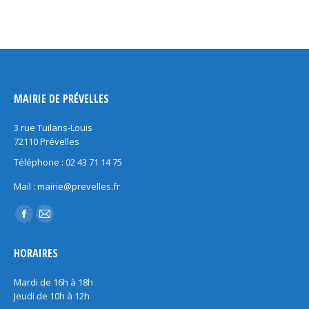
MAIRIE DE PRÉVELLES
3 rue Tuilans-Louis
72110 Prévelles
Téléphone : 02 43 71 14 75
Mail : mairie@prevelles.fr
Trouvez nous sur :
Facebook
Mail
page
page
HORAIRES
opens
opens
in
in
Mardi de 16h à 18h
new
new
Jeudi de 10h à 12h